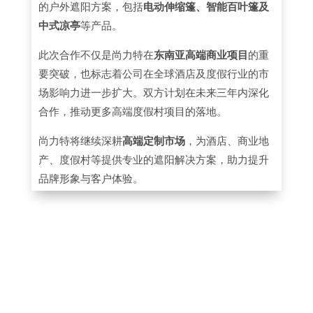
的户外遮阳方案，包括
电动伸缩篷、智能百叶篷及
中式凉亭
等产品。
此次合作不仅是尚力特在
东南亚高端商业项目
的重
要突破，也标志着公司在全球酒店及度假行业的市
场影响力进一步扩大。双方计划在未来三年内深化
合作，推动更多高端度假村项目的落地。
尚力特将继续深耕
高端定制市场
，为酒店、商业地
产、度假村等提供专业的遮阳解决方案，助力提升
品牌形象与客户体验。