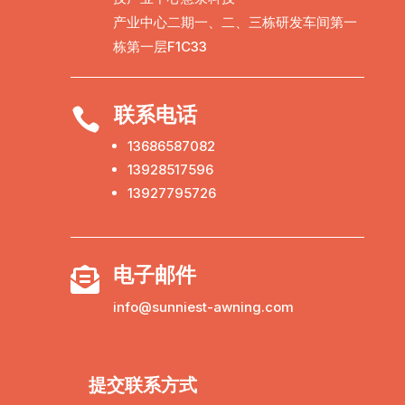
产业中心二期一、二、三栋研发车间第一
栋第一层F1C33
联系电话

13686587082
13928517596
13927795726
电子邮件

info@sunniest-awning.com
提交联系方式