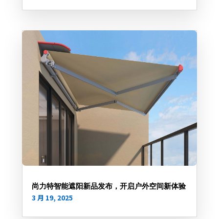
尚力特智能遮阳新品发布，开启户外空间新体验
3 月 19, 2025