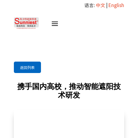
语言:
中文
|
English
返回列表
携手国内高校，推动智能遮阳技
术研发