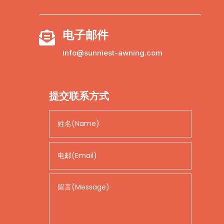
电子邮件

info@sunniest-awning.com
提交联系方式