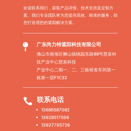
欢迎联系我们，获取产品详情、技术支持及定制方
案。我们专业团队将为您提供高效、精准的服务，助
您打造理想的遮阳解决方案。
广东尚力特遮阳科技有限公司

佛山市南海区狮山镇桃园东路88号慧泉科
技产业中心慧泉科技
产业中心二期一、二、三栋研发车间第一
栋第一层F1C33
联系电话

13686587082
13928517596
13927795726