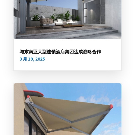
与东南亚大型连锁酒店集团达成战略合作
3 月 19, 2025