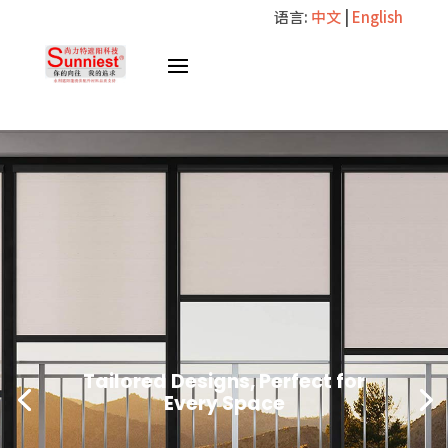
语言:
中文
|
English
Tailored Designs, Perfect for
Every Space